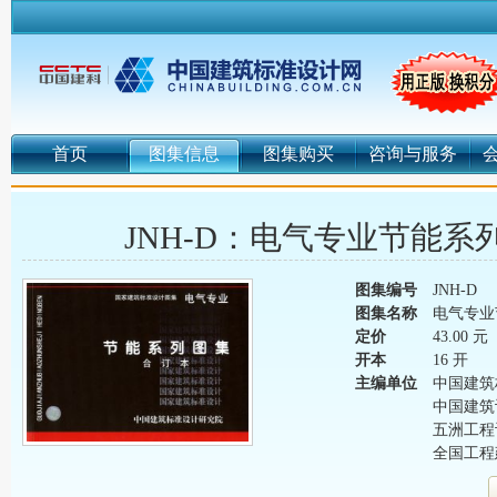
首页
图集信息
图集购买
咨询与服务
JNH-D：电气专业节能系
图集编号
JNH-D
图集名称
电气专业
定价
43.00 元
开本
16 开
主编单位
中国建筑
中国建筑
五洲工程
全国工程