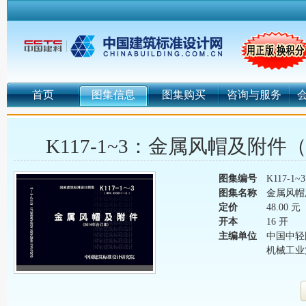
首页
图集信息
图集购买
咨询与服务
K117-1~3：金属风帽及附件
图集编号
K117-1~3
图集名称
金属风帽
定价
48.00 元
开本
16 开
主编单位
中国中轻
机械工业