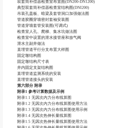
双套筒补偿器检查室布置图(DN200-DN1200)
典型双套筒补偿器检查室结构图(DNI200)
吊装孔盖板、暗梁及套管洞口加强做法图
管道胶圈穿墙密封套袖安装图
管道穿墙套管安装图(可调式)
检查室人孔、爬梯、集水坑做法图
检查室中设置的泄水接管座和放气阀
泄水主副井做法
直埋管道平行分支布置大样图
固定墩结构图
固定墩结构尺寸表
井内固定支架结构图
直埋管道监测系统的安装
直埋管道接头的安装
第六部分 附录
附录1 参考计算数据及示例
附录1.1 无因次内力分布线算图
附录1.2 无因次内力分布线算图使用方法
附录1.3 无因次内力分布线算图使用示例
附录1.4 无因次热伸长量线算图
附录1.5 无因次热伸长量线算图使用方法
附录1.6 无因次热伸长量线算图使用示例