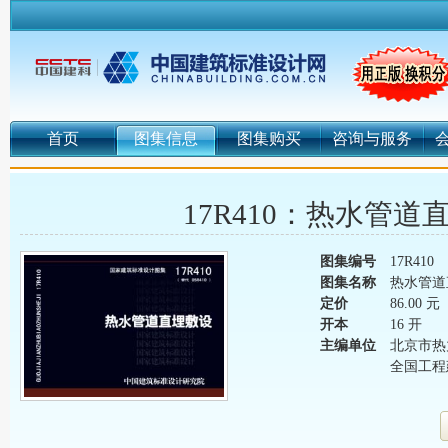
首页
图集信息
图集购买
咨询与服务
17R410：热水管道
图集编号
17R410
图集名称
热水管道
定价
86.00 元
开本
16 开
主编单位
北京市热
全国工程