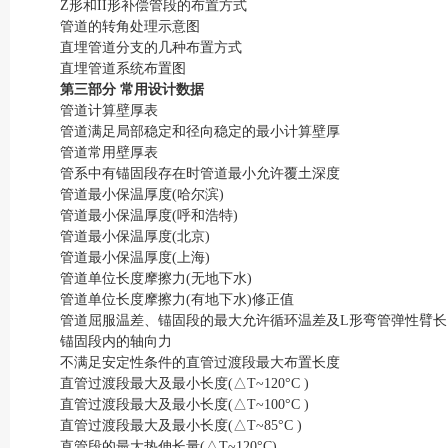
Z形和II形补偿管段的布置方式
管道的转角处理示意图
直埋管道分支的几种布置方式
直埋管道系统布置图
第三部分 常用设计数据
管道计算壁厚表
管道满足局部稳定和径向稳定的最小计算壁厚
管道常用壁厚表
管系中有锚固段存在时管道最小允许覆土深度
管道最小保温厚度(哈尔滨)
管道最小保温厚度(呼和浩特)
管道最小保温厚度(北京)
管道最小保温厚度(上海)
管道单位长度摩擦力(无地下水)
管道单位长度摩擦力(有地下水)修正值
管道屈服温差、锚固段的最大允许循环温差及L形弯管弹性臂长
锚固段内的轴向力
不满足安定性条件的直管过渡段最大布置长度
直管过渡段最大及最小长度(△T~120°C )
直管过渡段最大及最小长度(△T~100°C )
直管过渡段最大及最小长度(△T~85°C )
直管段的最大热伸长量(△T~120°C)