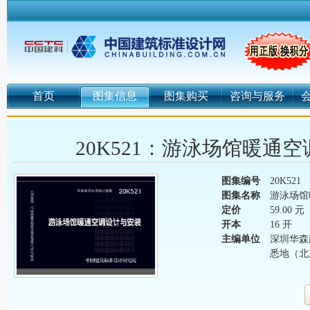
首页
图集信息
图集购买
咨询与服务
20K521：游泳场馆暖通
图集编号
20K521
图集名称
游泳场馆
定价
59.00 元
开本
16 开
主编单位
深圳华森
悉地（北