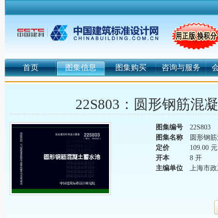
首页
图集信息
图集购买
咨询与服务
22S803：圆形钢筋混
图集编号
22S803
图集名称
圆形钢筋
定价
109.00 元
开本
8 开
主编单位
上海市政