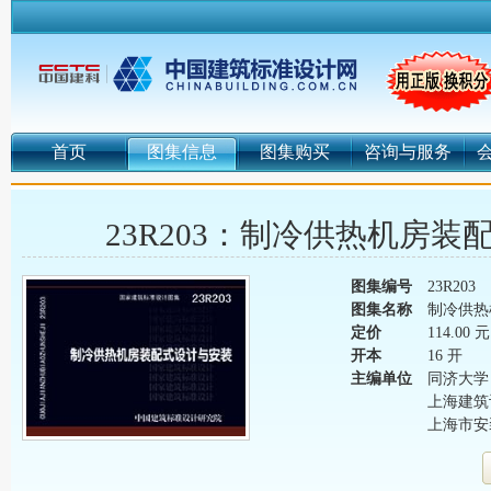
首页
图集信息
图集购买
咨询与服务
23R203：制冷供热机房
图集编号
23R203
图集名称
制冷供热
定价
114.00 元
开本
16 开
主编单位
同济大学
上海建筑
上海市安