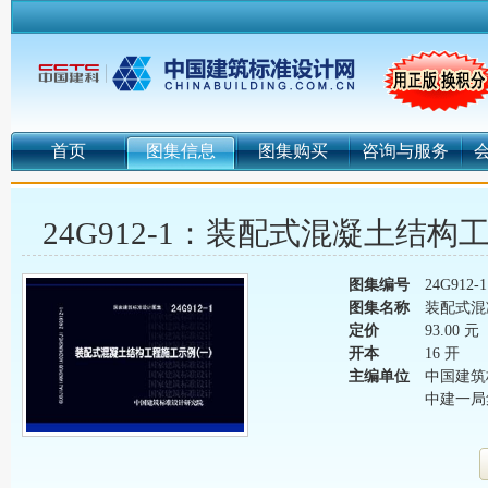
首页
图集信息
图集购买
咨询与服务
24G912-1：装配式混凝土结
图集编号
24G912-1
图集名称
装配式混
定价
93.00 元
开本
16 开
主编单位
中国建筑
中建一局