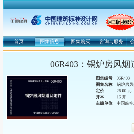
首页
图集信息
图集购买
咨询与服务
06R403：锅炉房风
图集编号
06R403
图集名称
锅炉房风
定价
26.00 元
开本
16 开
主编单位
中国航空