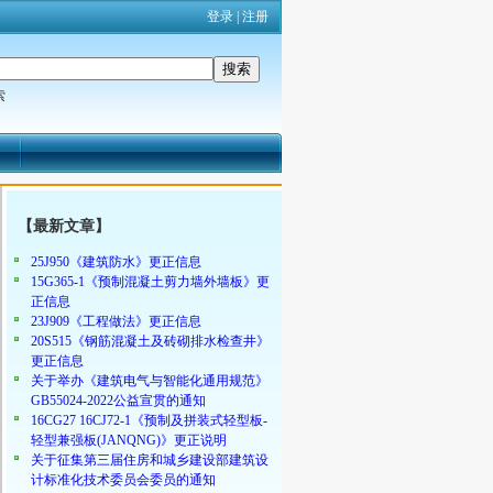
登录
|
注册
索
【最新文章】
25J950《建筑防水》更正信息
15G365-1《预制混凝土剪力墙外墙板》更
正信息
23J909《工程做法》更正信息
20S515《钢筋混凝土及砖砌排水检查井》
更正信息
关于举办《建筑电气与智能化通用规范》
GB55024-2022公益宣贯的通知
16CG27 16CJ72-1《预制及拼装式轻型板-
轻型兼强板(JANQNG)》更正说明
关于征集第三届住房和城乡建设部建筑设
计标准化技术委员会委员的通知