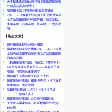
关于征集第三届住房和城乡建设部建筑电
气标委会委员的通知
培训报名|22G101系列图集深度讲解
22G101-3《混凝土结构施工图平面整体表
示方法制图规则和构造详图（独立基础、
条形基础、筏形基础、桩基础）》更正说
明
【热点文章】
国标图俱乐部会员积分细则
国家建筑标准设计图集11G101-1/-3《混凝
土结构施工图平面整体表示方法制图规则
和构造详图》
《民用建筑电气设计与施工》08D800-1～
8电气专业强电系列图集——涵盖常用强
电设计与安装的主要内容
国标电子书库新版平台正式上线
国家建筑标准设计图集 10J301《地下建筑
防水构造》更正说明
新图解读| 图解16J916-1《住宅排气道
（一）》修编亮点！
国家建筑标准设计(2022)标准图目录
关于发布国家标准《低压配电设计规范》
的公告