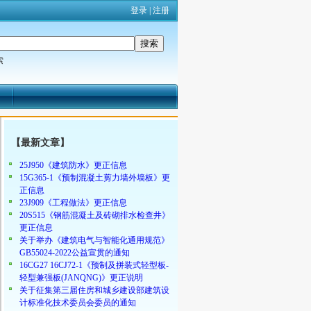
登录
|
注册
索
【最新文章】
25J950《建筑防水》更正信息
15G365-1《预制混凝土剪力墙外墙板》更
正信息
23J909《工程做法》更正信息
20S515《钢筋混凝土及砖砌排水检查井》
更正信息
关于举办《建筑电气与智能化通用规范》
GB55024-2022公益宣贯的通知
16CG27 16CJ72-1《预制及拼装式轻型板-
轻型兼强板(JANQNG)》更正说明
关于征集第三届住房和城乡建设部建筑设
计标准化技术委员会委员的通知