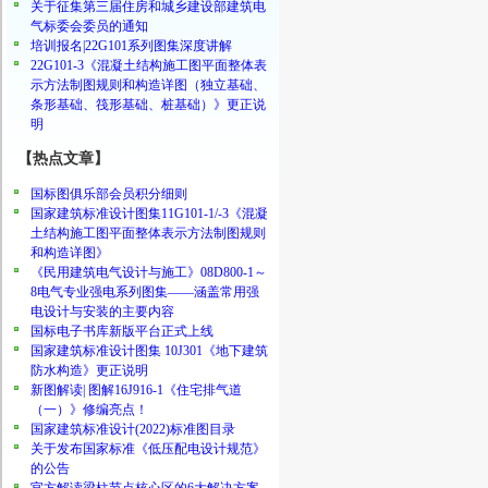
关于征集第三届住房和城乡建设部建筑电
气标委会委员的通知
培训报名|22G101系列图集深度讲解
22G101-3《混凝土结构施工图平面整体表
示方法制图规则和构造详图（独立基础、
条形基础、筏形基础、桩基础）》更正说
明
【热点文章】
国标图俱乐部会员积分细则
国家建筑标准设计图集11G101-1/-3《混凝
土结构施工图平面整体表示方法制图规则
和构造详图》
《民用建筑电气设计与施工》08D800-1～
8电气专业强电系列图集——涵盖常用强
电设计与安装的主要内容
国标电子书库新版平台正式上线
国家建筑标准设计图集 10J301《地下建筑
防水构造》更正说明
新图解读| 图解16J916-1《住宅排气道
（一）》修编亮点！
国家建筑标准设计(2022)标准图目录
关于发布国家标准《低压配电设计规范》
的公告