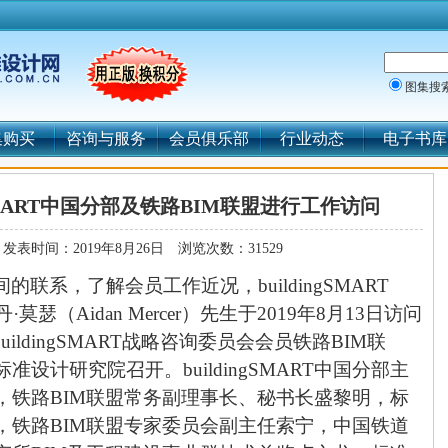
图集搜
集购买
咨询与服务
会员俱乐部
行业动态
电子书库
ngSMART中国分部及铁路BIM联盟进行工作访问
发表时间：2019年8月26日
浏览次数：31529
间的联系，了解会员工作近况，
buildingSMART
丹·莫瑟（
Aidan Mercer
）先生于
2019
年
8
月
13
日访问
buildingSMART
战略咨询委员会会员铁路
BIM
联
标准设计研究院召开。
buildingSMART
中国分部主
，铁路
BIM
联盟常务副理事长、秘书长盛黎明，标
，铁路
BIM
联盟专家委员会副主任索宁，中国铁道