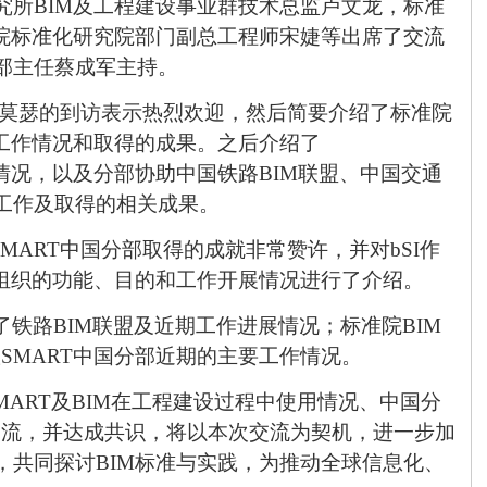
究所
BIM
及工程建设事业群技术总监卢文龙，标准
院标准化研究院部门副总工程师宋婕等出席了交流
部主任蔡成军主持。
·莫瑟的到访表示热烈欢迎，然后简要介绍了标准院
工作情况和取得的成果。之后介绍了
情况，以及分部协助中国铁路
BIM
联盟、中国交通
工作及取得的相关成果。
gSMART
中国分部取得的成就非常赞许，并对
bSI
作
组织的功能、目的和工作开展情况进行了介绍。
了铁路
BIM
联盟及近期工作进展情况；标准院
BIM
ngSMART
中国分部近期的主要工作情况。
SMART
及
BIM
在工程建设过程中使用情况、中国分
交流，并达成共识，将以本次交流为契机，进一步加
，共同探讨
BIM
标准与实践，为推动全球信息化、