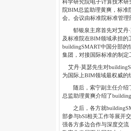
科学研究院电子计算技术研
院
BIM
总监助理黄爽，标准
会。会议由标准院标准管理
郁银泉主席首先对艾丹
及标准院在
BIM
领域承担的
buildingSMART
中国分部的
集团，对接国际标准的制定
艾丹·莫瑟先生对
buildin
为国际上
BIM
领域最权威的
随后，索宁副主任介绍
总监助理黄爽介绍了
buildi
之后，各方就
building
部参与
bSI
相关工作等展开
强各方多边合作与深度交流